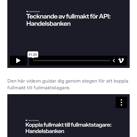
Den här videon guidar dig genom stegen för att koppla
fullmakt till fullmaktstagare.