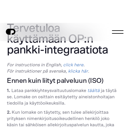
Tervetuloa
käyttämään OP:n
pankki-integraatiota
For instructions in English,
click here
.
För instruktioner på svenska,
klicka här
.
Ennen kuin liityt palveluun (ISO)
1.
Lataa pankkiyhteysvaltuutuslomake
täältä
ja täytä
se. Lomake on osittain esitäytetty aineistonhoitajan
tiedoilla ja käyttöoikeuksilla.
2.
Kun lomake on täytetty, sen tulee allekirjoittaa
yrityksen nimenkirjoitusoikeudellinen henkilö joko
käsin tai sähköisen allekirjoituspalvelun kautta, joka