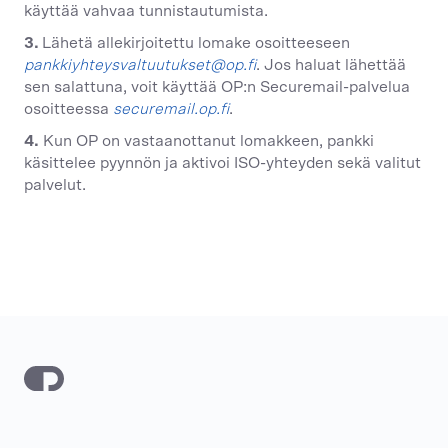
käyttää vahvaa tunnistautumista.
3.
Lähetä allekirjoitettu lomake osoitteeseen
pankkiyhteysvaltuutukset@op.fi
.
Jos haluat lähettää
sen salattuna, voit käyttää OP:n Securemail-palvelua
osoitteessa
securemail.op.fi
.
4.
Kun OP on vastaanottanut lomakkeen, pankki
käsittelee pyynnön ja aktivoi ISO-yhteyden sekä valitut
palvelut.